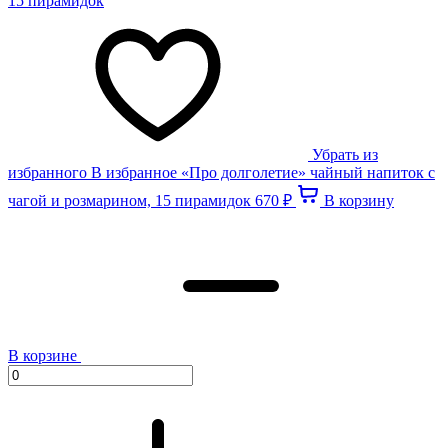
Убрать из
избранного
В избранное
«Про долголетие» чайный напиток с
чагой и розмарином, 15 пирамидок
670 ₽
В корзину
В корзине